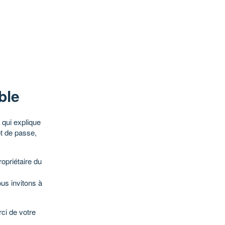
ble
qui explique
ot de passe,
opriétaire du
ous invitons à
ci de votre