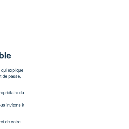
ble
qui explique
ot de passe,
opriétaire du
ous invitons à
ci de votre