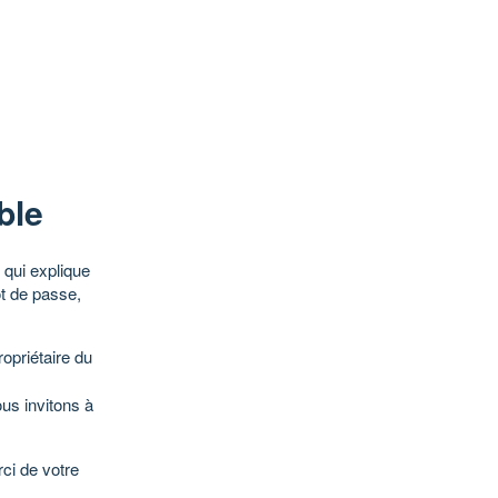
ble
qui explique
ot de passe,
opriétaire du
ous invitons à
ci de votre