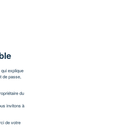
ble
qui explique
ot de passe,
opriétaire du
ous invitons à
ci de votre