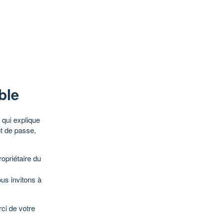
ble
qui explique
ot de passe,
opriétaire du
ous invitons à
ci de votre