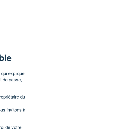
ble
qui explique
ot de passe,
opriétaire du
ous invitons à
ci de votre