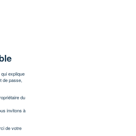
ble
qui explique
ot de passe,
opriétaire du
ous invitons à
ci de votre