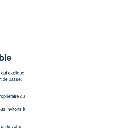
ble
qui explique
ot de passe,
opriétaire du
ous invitons à
ci de votre