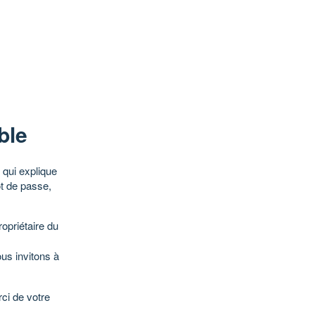
ble
qui explique
ot de passe,
opriétaire du
ous invitons à
ci de votre