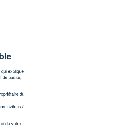
ble
qui explique
ot de passe,
opriétaire du
ous invitons à
ci de votre