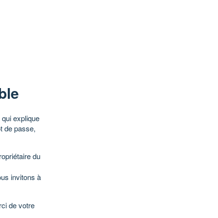
ble
qui explique
ot de passe,
opriétaire du
ous invitons à
ci de votre