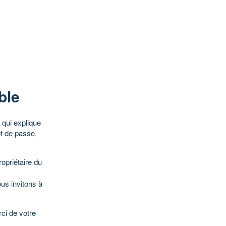
ble
qui explique
ot de passe,
opriétaire du
ous invitons à
ci de votre