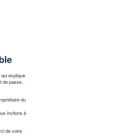
ble
qui explique
ot de passe,
opriétaire du
ous invitons à
ci de votre