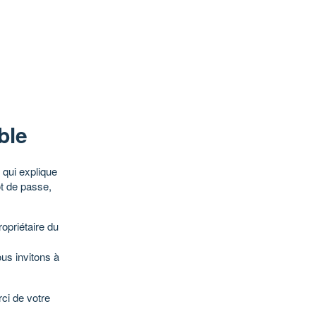
ble
qui explique
ot de passe,
opriétaire du
ous invitons à
ci de votre